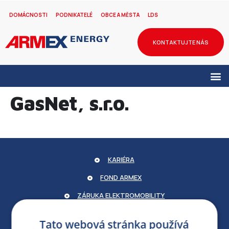
DOMÁCNOSTI
PODNIKATELÉ
OBCE A MĚSTA
LDS
KONTAKTUJTE NÁS
GasNet, s.r.o.
KARIÉRA
FOND ARMEX
ZÁRUKA ELEKTROMOBILITY
PARTNERSKÝ PORTÁL
Tato webová stránka používá