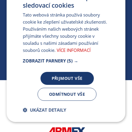
PRO MÉDIA
sledovací cookies
Tato webová stránka používá soubory
cookie ke zlepšení uživatelské zkušenosti.
MÁM DOTAZ KE STÁVAJÍCÍ SMLOUVĚ
Používáním našich webových stránek
přijímáte všechny soubory cookie v
412 154 154
souladu s našimi zásadami používání
PO-PÁ 7:30-17:00
souborů cookie.
VÍCE INFORMACÍ
ZOBRAZIT PARNERY
(5) →
PŘIJMOUT VŠE
Jsme součástí skupiny ARMEX a členem Asociace
ODMÍTNOUT VŠE
nezávislých dodavatelů energií.
UKÁZAT DETAILY
Bezpodmínečně
Výkonnostní
nutné soubory