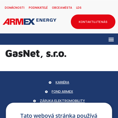
DOMÁCNOSTI
PODNIKATELÉ
OBCE A MĚSTA
LDS
KONTAKTUJTE NÁS
GasNet, s.r.o.
KARIÉRA
FOND ARMEX
ZÁRUKA ELEKTROMOBILITY
PARTNERSKÝ PORTÁL
Tato webová stránka používá