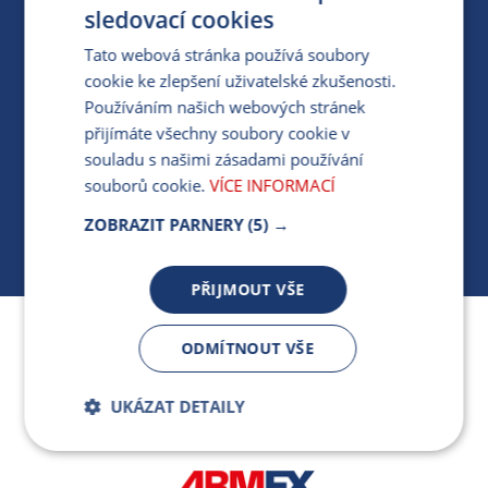
PRO MÉDIA
sledovací cookies
Tato webová stránka používá soubory
cookie ke zlepšení uživatelské zkušenosti.
MÁM DOTAZ KE STÁVAJÍCÍ SMLOUVĚ
Používáním našich webových stránek
přijímáte všechny soubory cookie v
412 154 154
souladu s našimi zásadami používání
PO-PÁ 7:30-17:00
souborů cookie.
VÍCE INFORMACÍ
ZOBRAZIT PARNERY
(5) →
PŘIJMOUT VŠE
Jsme součástí skupiny ARMEX a členem Asociace
ODMÍTNOUT VŠE
nezávislých dodavatelů energií.
UKÁZAT DETAILY
Bezpodmínečně
Výkonnostní
nutné soubory