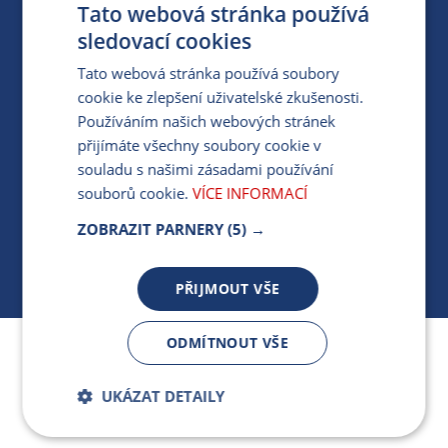
Tato webová stránka používá
PARTNERSKÝ PORTÁL
sledovací cookies
PRO MÉDIA
Tato webová stránka používá soubory
cookie ke zlepšení uživatelské zkušenosti.
Používáním našich webových stránek
MÁM DOTAZ KE STÁVAJÍCÍ SMLOUVĚ
přijímáte všechny soubory cookie v
souladu s našimi zásadami používání
412 154 154
souborů cookie.
VÍCE INFORMACÍ
PO-PÁ 7:30-17:00
ZOBRAZIT PARNERY
(5) →
PŘIJMOUT VŠE
ODMÍTNOUT VŠE
Jsme součástí skupiny ARMEX a členem Asociace
nezávislých dodavatelů energií.
UKÁZAT DETAILY
Bezpodmínečně
Výkonnostní