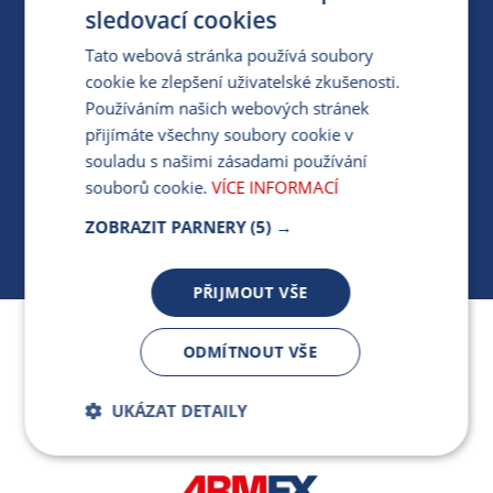
PRO MÉDIA
sledovací cookies
Tato webová stránka používá soubory
cookie ke zlepšení uživatelské zkušenosti.
MÁM DOTAZ KE STÁVAJÍCÍ SMLOUVĚ
Používáním našich webových stránek
přijímáte všechny soubory cookie v
412 154 154
souladu s našimi zásadami používání
PO-PÁ 7:30-17:00
souborů cookie.
VÍCE INFORMACÍ
ZOBRAZIT PARNERY
(5) →
PŘIJMOUT VŠE
Jsme součástí skupiny ARMEX a členem Asociace
ODMÍTNOUT VŠE
nezávislých dodavatelů energií.
UKÁZAT DETAILY
Bezpodmínečně
Výkonnostní
nutné soubory