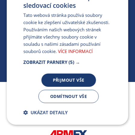
PRO MÉDIA
sledovací cookies
Tato webová stránka používá soubory
cookie ke zlepšení uživatelské zkušenosti.
MÁM DOTAZ KE STÁVAJÍCÍ SMLOUVĚ
Používáním našich webových stránek
přijímáte všechny soubory cookie v
412 154 154
souladu s našimi zásadami používání
PO-PÁ 7:30-17:00
souborů cookie.
VÍCE INFORMACÍ
ZOBRAZIT PARNERY
(5) →
PŘIJMOUT VŠE
Jsme součástí skupiny ARMEX a členem Asociace
ODMÍTNOUT VŠE
nezávislých dodavatelů energií.
UKÁZAT DETAILY
Bezpodmínečně
Výkonnostní
nutné soubory