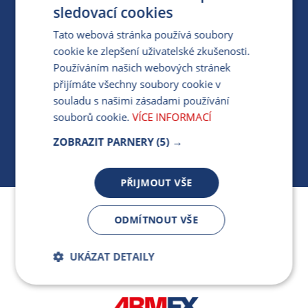
PRO MÉDIA
sledovací cookies
Tato webová stránka používá soubory
cookie ke zlepšení uživatelské zkušenosti.
MÁM DOTAZ KE STÁVAJÍCÍ SMLOUVĚ
Používáním našich webových stránek
přijímáte všechny soubory cookie v
412 154 154
souladu s našimi zásadami používání
PO-PÁ 7:30-17:00
souborů cookie.
VÍCE INFORMACÍ
ZOBRAZIT PARNERY
(5) →
PŘIJMOUT VŠE
Jsme součástí skupiny ARMEX a členem Asociace
ODMÍTNOUT VŠE
nezávislých dodavatelů energií.
UKÁZAT DETAILY
Bezpodmínečně
Výkonnostní
nutné soubory