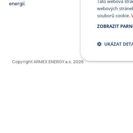
Tato webová strá
energií.
webových stránek
souborů cookie.
ZOBRAZIT PARN
UKÁZAT DETA
Copyright ARMEX ENERGY a.s.
2026
Bezpodmíne
soub
Přísně nutné soubory
bez řádně nezbytných