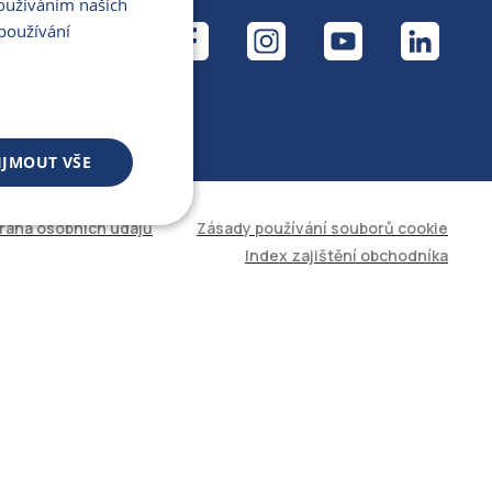
Používáním našich
ÁL
používání
IJMOUT VŠE
rana osobních údajů
Zásady používání souborů cookie
 souborů
Index zajištění obchodníka
áva účtu. Web nelze