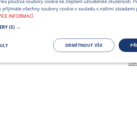
nka používá soubory cookie ke zlepšení uživatelské zkušenosti. 
PARTNERSKÝ PORT
 přijímáte všechny soubory cookie v souladu s našimi zásadami 
PRO MÉDIA
VÍCE INFORMACÍ
ERY
(5) →
ILY
ODMÍTNOUT VŠE
PŘ
Och
čně nutné
Výkonnostní
Cílení
ory
Bezpodmínečně nutné soubory
Výkonnostní
Cílení souborů
 cookie umožňují základní funkce webových stránek, jako je přihlášení uživatele a spr
 cookies používat správně.