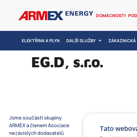
DOMÁCNOSTI
POD
ELEKTŘINA A PLYN
DALŠÍ SLUŽBY
ZÁKAZNICKÁ 
EG.D, s.r.o.
Jsme součástí skupiny
ARMEX a členem Asociace
Tato webová
nezávislých dodavatelů