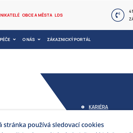
41
NIKATELÉ
OBCE A MĚSTA
LDS
Z
PÉČE
O NÁS
ZÁKAZNICKÝ PORTÁL
KARIÉRA
FOND ARMEX
 stránka používá sledovací cookies
ZÁRUKA ELEKTROM