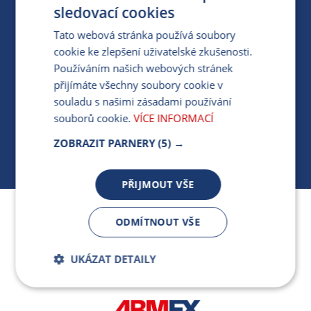
PRO MÉDIA
sledovací cookies
Tato webová stránka používá soubory
cookie ke zlepšení uživatelské zkušenosti.
MÁM DOTAZ KE STÁVAJÍCÍ SMLOUVĚ
Používáním našich webových stránek
přijímáte všechny soubory cookie v
412 154 154
souladu s našimi zásadami používání
PO-PÁ 7:30-17:00
souborů cookie.
VÍCE INFORMACÍ
ZOBRAZIT PARNERY
(5) →
PŘIJMOUT VŠE
Jsme součástí skupiny ARMEX a členem Asociace
ODMÍTNOUT VŠE
nezávislých dodavatelů energií.
UKÁZAT DETAILY
Bezpodmínečně
Výkonnostní
nutné soubory