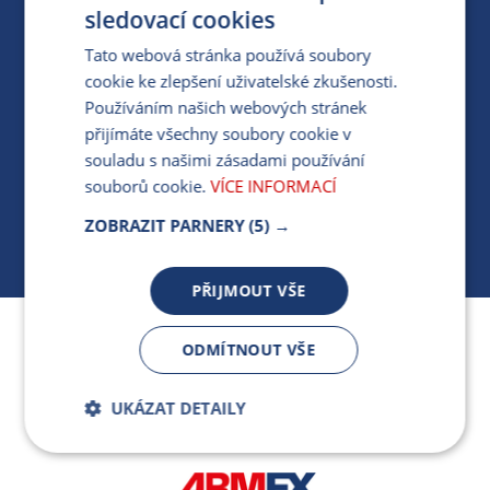
PRO MÉDIA
sledovací cookies
Tato webová stránka používá soubory
cookie ke zlepšení uživatelské zkušenosti.
MÁM DOTAZ KE STÁVAJÍCÍ SMLOUVĚ
Používáním našich webových stránek
přijímáte všechny soubory cookie v
412 154 154
souladu s našimi zásadami používání
PO-PÁ 7:30-17:00
souborů cookie.
VÍCE INFORMACÍ
ZOBRAZIT PARNERY
(5) →
PŘIJMOUT VŠE
Jsme součástí skupiny ARMEX a členem Asociace
ODMÍTNOUT VŠE
nezávislých dodavatelů energií.
UKÁZAT DETAILY
Bezpodmínečně
Výkonnostní
nutné soubory