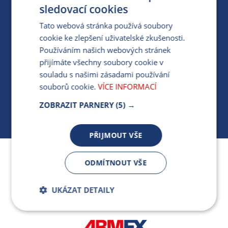
PRO MÉDIA
sledovací cookies
Tato webová stránka používá soubory
cookie ke zlepšení uživatelské zkušenosti.
MÁM DOTAZ KE STÁVAJÍCÍ SMLOUVĚ
Používáním našich webových stránek
přijímáte všechny soubory cookie v
412 154 154
souladu s našimi zásadami používání
PO-PÁ 7:30-17:00
souborů cookie.
VÍCE INFORMACÍ
ZOBRAZIT PARNERY
(5) →
PŘIJMOUT VŠE
Jsme součástí skupiny ARMEX a členem Asociace
ODMÍTNOUT VŠE
nezávislých dodavatelů energií.
UKÁZAT DETAILY
Bezpodmínečně
Výkonnostní
nutné soubory