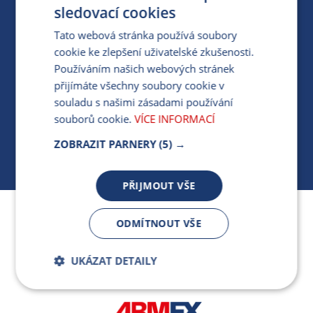
PRO MÉDIA
sledovací cookies
Tato webová stránka používá soubory
cookie ke zlepšení uživatelské zkušenosti.
MÁM DOTAZ KE STÁVAJÍCÍ SMLOUVĚ
Používáním našich webových stránek
přijímáte všechny soubory cookie v
412 154 154
souladu s našimi zásadami používání
PO-PÁ 7:30-17:00
souborů cookie.
VÍCE INFORMACÍ
ZOBRAZIT PARNERY
(5) →
PŘIJMOUT VŠE
Jsme součástí skupiny ARMEX a členem Asociace
ODMÍTNOUT VŠE
nezávislých dodavatelů energií.
UKÁZAT DETAILY
Bezpodmínečně
Výkonnostní
nutné soubory