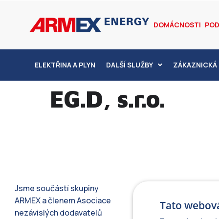
DOMÁCNOSTI
POD
ELEKTŘINA A PLYN
DALŠÍ SLUŽBY
ZÁKAZNICKÁ 
EG.D, s.r.o.
Jsme součástí skupiny
ARMEX a členem Asociace
Tato webová
nezávislých dodavatelů