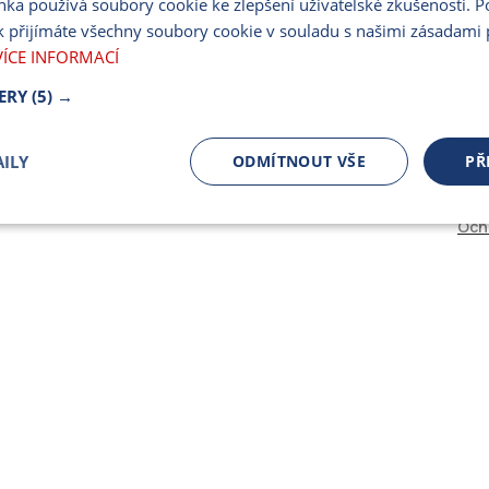
nka používá soubory cookie ke zlepšení uživatelské zkušenosti. 
PARTNERSKÝ PORT
 přijímáte všechny soubory cookie v souladu s našimi zásadami 
PRO MÉDIA
VÍCE INFORMACÍ
ERY
(5) →
ILY
ODMÍTNOUT VŠE
PŘ
Och
čně nutné
Výkonnostní
Cílení
ory
Bezpodmínečně nutné soubory
Výkonnostní
Cílení souborů
 cookie umožňují základní funkce webových stránek, jako je přihlášení uživatele a spr
 cookies používat správně.