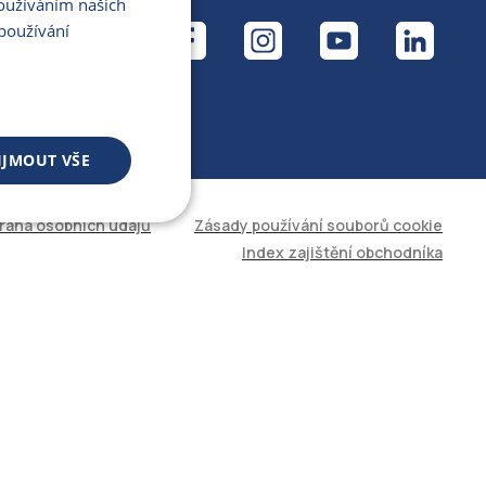
Používáním našich
ÁL
používání
IJMOUT VŠE
rana osobních údajů
Zásady používání souborů cookie
 souborů
Index zajištění obchodníka
áva účtu. Web nelze