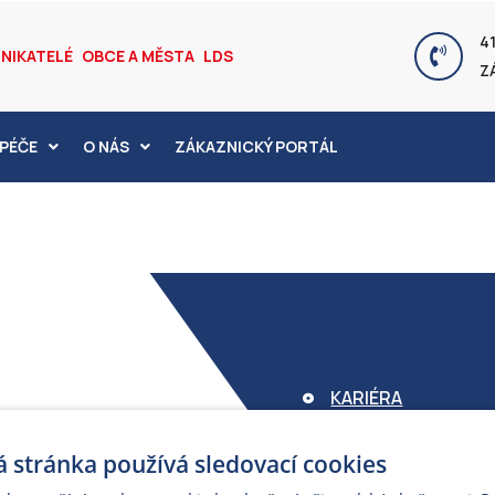
41
NIKATELÉ
OBCE A MĚSTA
LDS
Z
PÉČE
O NÁS
ZÁKAZNICKÝ PORTÁL
KARIÉRA
FOND ARMEX
 stránka používá sledovací cookies
ZÁRUKA ELEKTROM