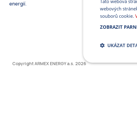
Tato webová strá
energií.
webových stránek
souborů cookie.
ZOBRAZIT PARN
UKÁZAT DETA
Copyright ARMEX ENERGY a.s.
2026
Bezpodmíne
soub
Přísně nutné soubory
bez řádně nezbytných