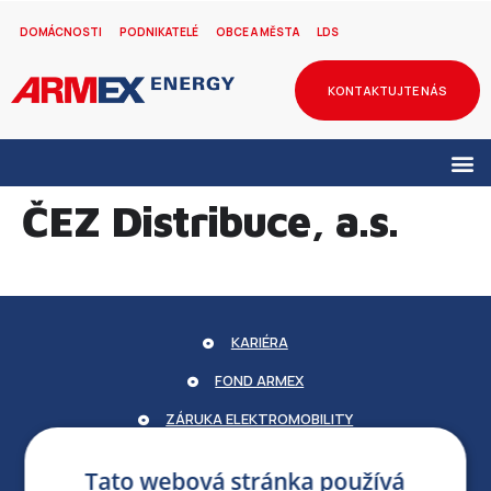
DOMÁCNOSTI
PODNIKATELÉ
OBCE A MĚSTA
LDS
KONTAKTUJTE NÁS
ČEZ Distribuce, a.s.
KARIÉRA
FOND ARMEX
ZÁRUKA ELEKTROMOBILITY
PARTNERSKÝ PORTÁL
Tato webová stránka používá