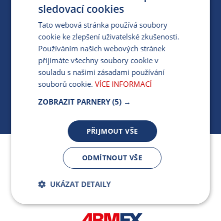
PRO MÉDIA
sledovací cookies
Tato webová stránka používá soubory
cookie ke zlepšení uživatelské zkušenosti.
MÁM DOTAZ KE STÁVAJÍCÍ SMLOUVĚ
Používáním našich webových stránek
přijímáte všechny soubory cookie v
412 154 154
souladu s našimi zásadami používání
PO-PÁ 7:30-17:00
souborů cookie.
VÍCE INFORMACÍ
ZOBRAZIT PARNERY
(5) →
PŘIJMOUT VŠE
Jsme součástí skupiny ARMEX a členem Asociace
ODMÍTNOUT VŠE
nezávislých dodavatelů energií.
UKÁZAT DETAILY
Bezpodmínečně
Výkonnostní
nutné soubory