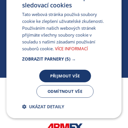
PRO MÉDIA
sledovací cookies
Tato webová stránka používá soubory
cookie ke zlepšení uživatelské zkušenosti.
MÁM DOTAZ KE STÁVAJÍCÍ SMLOUVĚ
Používáním našich webových stránek
přijímáte všechny soubory cookie v
412 154 154
souladu s našimi zásadami používání
PO-PÁ 7:30-17:00
souborů cookie.
VÍCE INFORMACÍ
ZOBRAZIT PARNERY
(5) →
PŘIJMOUT VŠE
Jsme součástí skupiny ARMEX a členem Asociace
ODMÍTNOUT VŠE
nezávislých dodavatelů energií.
UKÁZAT DETAILY
Bezpodmínečně
Výkonnostní
nutné soubory