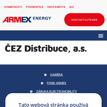
DOMÁCNOSTI
PODNIKATELÉ
OBCE A MĚSTA
LDS
KONTAKTUJTE NÁS
ČEZ Distribuce, a.s.
KARIÉRA
FOND ARMEX
ZÁRUKA ELEKTROMOBILITY
PARTNERSKÝ PORTÁL
Tato webová stránka používá