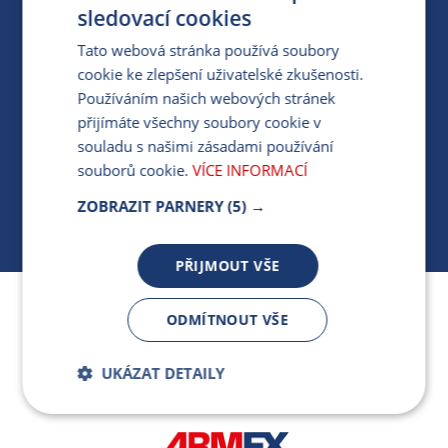
PRO MÉDIA
sledovací cookies
Tato webová stránka používá soubory
cookie ke zlepšení uživatelské zkušenosti.
MÁM DOTAZ KE STÁVAJÍCÍ SMLOUVĚ
Používáním našich webových stránek
přijímáte všechny soubory cookie v
412 154 154
souladu s našimi zásadami používání
PO-PÁ 7:30-17:00
souborů cookie.
VÍCE INFORMACÍ
ZOBRAZIT PARNERY
(5) →
PŘIJMOUT VŠE
Jsme součástí skupiny ARMEX a členem Asociace
ODMÍTNOUT VŠE
nezávislých dodavatelů energií.
UKÁZAT DETAILY
Bezpodmínečně
Výkonnostní
nutné soubory