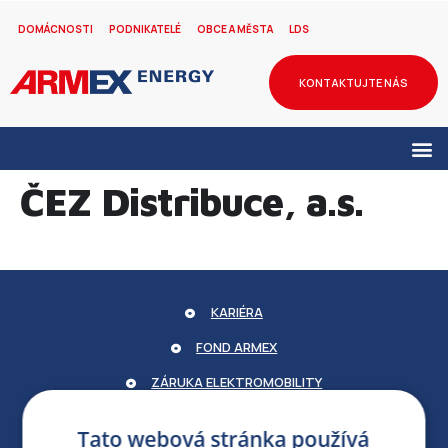
DOMÁCNOSTI
PODNIKATELÉ
OBCE A MĚSTA
LDS
KONTAKTUJTE NÁS
ČEZ Distribuce, a.s.
KARIÉRA
FOND ARMEX
ZÁRUKA ELEKTROMOBILITY
PARTNERSKÝ PORTÁL
Tato webová stránka používá