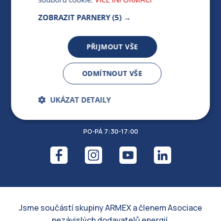
FOND ARMEX
ZOBRAZIT PARNERY
(5) →
ZÁRUKA ELEKTROMOBILITY
PARTNERSKÝ PORTÁL
PŘIJMOUT VŠE
PRO MÉDIA
ODMÍTNOUT VŠE
MÁM DOTAZ KE STÁVAJÍCÍ SMLOUVĚ
UKÁZAT DETAILY
412 154 154
Bezpodmínečně
Výkonnostní
nutné soubory
PO-PÁ 7:30-17:00
Cílení souborů
Jsme součástí skupiny ARMEX a členem Asociace
nezávislých dodavatelů energií.