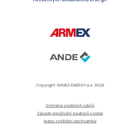
Bezpodmínečně nutné soubory
Výkonnostní
Cílení souborů
Přísně nutné soubory cookie umožňují základní
funkce webových stránek, jako je přihlášení
uživatele a správa účtu. Web nelze bez řádně
nezbytných cookies používat správně.
Název
Poskytovatel / Doména
ASP.NET_SessionId
MICROSOFT CORPORATION
partnerskyportal.armexenergy.cz
Copyright ARMEX ENERGY a.s.
2026
Ochrana osobních údajů
Zásady používání souborů cookie
Index zajištění obchodníka